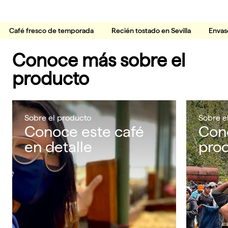
Café fresco de temporada
Recién tostado en Sevilla
Envas
Conoce más sobre el
producto
Sobre el producto
Sobre e
Conoce este café
Con
en detalle
pro