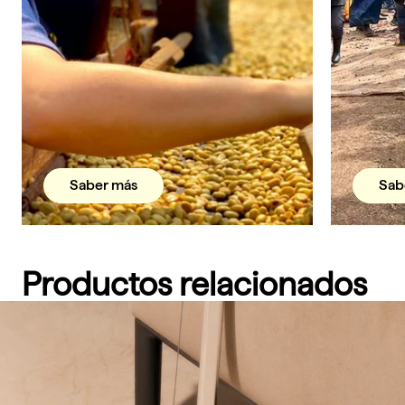
Saber más
Sab
Productos relacionados