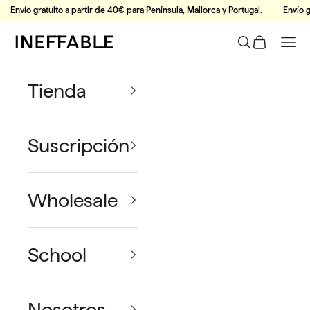
Ir al contenido
Envío gratuito a partir de 40€ para Península, Mallorca y Portugal.
Envío g
Ineffable Coffee
Buscar
Tu Carrito
Men
Tienda
Suscripción
Wholesale
School
Nosotros