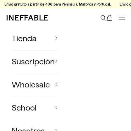
Ir al contenido
Envío gratuito a partir de 40€ para Península, Mallorca y Portugal.
Envío g
Ineffable Coffee
Buscar
Tu Carrito
Men
Tienda
Suscripción
Wholesale
School
Nosotros