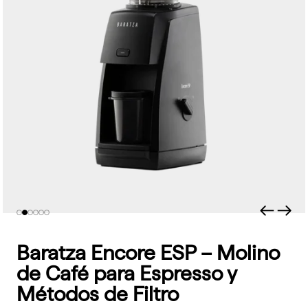
Anterior
Sigu
Ir al artículo 1
Ir al artículo 2
Ir al artículo 3
Ir al artículo 4
Ir al artículo 5
Ir al artículo 6
Baratza Encore ESP – Molino
de Café para Espresso y
Métodos de Filtro