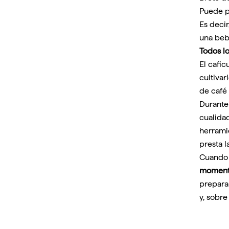
Puede pa
Es deci
una beb
Todos l
El cafic
cultivar
de café 
Durante
cualida
herrami
presta l
Cuando 
moment
preparar
y, sobre