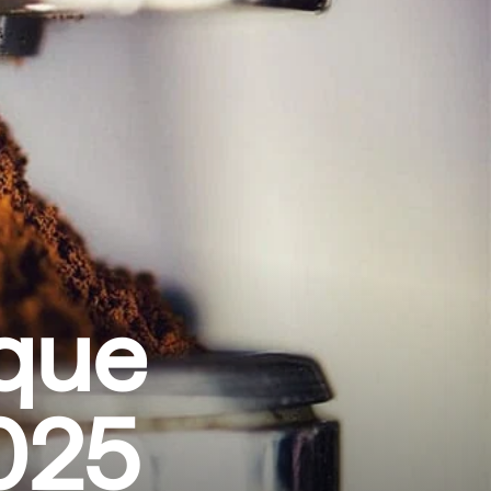
 que
025