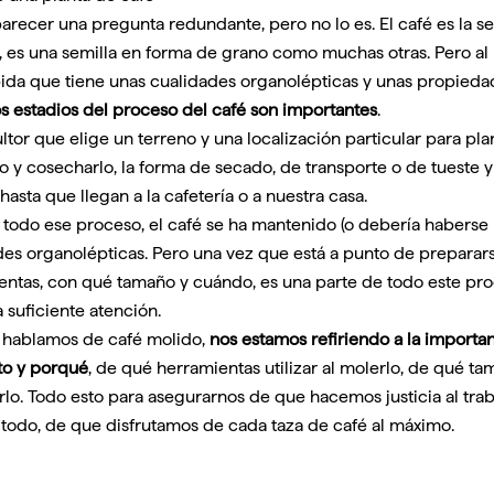
recer una pregunta redundante, pero no lo es. El café es la sem
r, es una semilla en forma de grano como muchas otras. Pero al
ida que tiene unas cualidades organolépticas y unas propieda
os estadios del proceso del café son importantes
.
ultor que elige un terreno y una localización particular para pla
lo y cosecharlo, la forma de secado, de transporte o de tueste
hasta que llegan a la cafetería o a nuestra casa.
 todo ese proceso, el café se ha mantenido (o debería habers
des organolépticas. Pero una vez que está a punto de prepara
entas, con qué tamaño y cuándo, es una parte de todo este pr
a suficiente atención.
hablamos de café molido,
nos estamos refiriendo a la importa
o y porqué
, de qué herramientas utilizar al molerlo, de qué 
lo. Todo esto para asegurarnos de que hacemos justicia al trab
 todo, de que disfrutamos de cada taza de café al máximo.