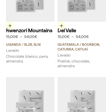
Elige opciones
Elige opciones
Rwenzori Mountains
Del Valle
15,00€
–
54,00€
15,00€
–
54,00€
UGANDA
/ SL28, SL14
GUATEMALA
/ BOURBON,
CATURRA, CATUAÍ
Lavado
Lavado
Chocolate blanco, pera,
almendra
Praliné, chocolate,
almendra