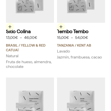
Elige opciones
Elige opciones
Sitio Colina
Tembo Tembo
13,00€
–
46,00€
15,00€
–
54,00€
BRASIL
/ YELLOW & RED
TANZANIA
/ ​KENT AB
CATUAÍ
Lavado
Natural
Jazmín, frambuesa, cacao
Fruta de hueso, almendra,
chocolate