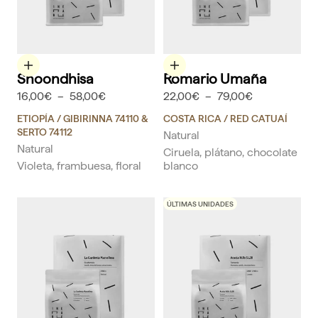
Elige opciones
Elige opciones
Shoondhisa
Romario Umaña
16,00€
–
58,00€
22,00€
–
79,00€
ETIOPÍA
/ GIBIRINNA 74110 &
COSTA RICA
/ RED CATUAÍ
SERTO 74112
Natural
Natural
Ciruela, plátano, chocolate
Violeta, frambuesa, floral
blanco
ÚLTIMAS UNIDADES