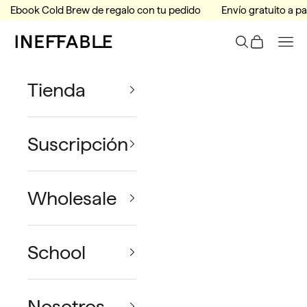
Ir al contenido
Ebook Cold Brew de regalo con tu pedido
Envío gratuito a pa
Ineffable Coffee
Buscar
Tu Carrito
Men
Tienda
Suscripción
Wholesale
School
Nosotros