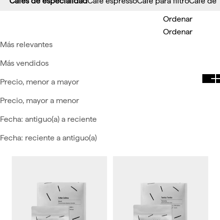
Cafés de especialidad
Café espresso
Café para filtro
Café de
Ordenar
Ordenar
Más relevantes
Más vendidos
Precio, menor a mayor
Precio, mayor a menor
Fecha: antiguo(a) a reciente
Fecha: reciente a antiguo(a)