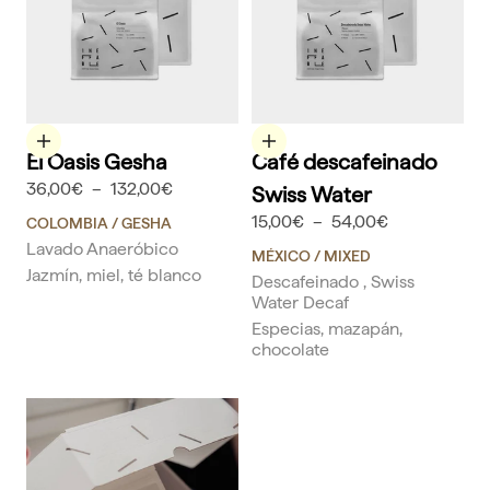
Elige opciones
Elige opciones
El Oasis Gesha
Café descafeinado
36,00€
–
132,00€
Swiss Water
15,00€
–
54,00€
COLOMBIA
/ GESHA
Lavado Anaeróbico
MÉXICO
/ MIXED
Jazmín, miel, té blanco
Descafeinado , Swiss
Water Decaf
Especias, mazapán,
chocolate