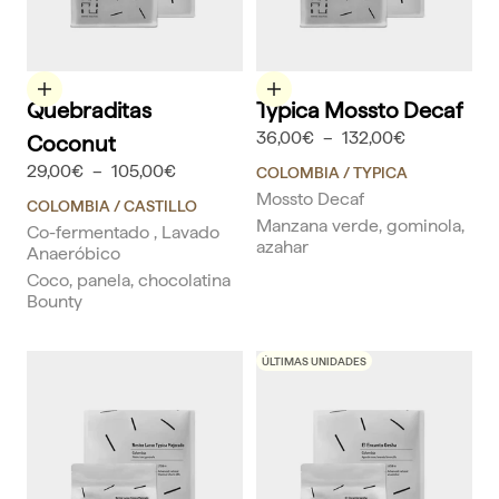
Elige opciones
Elige opciones
Quebraditas
Typica Mossto Decaf
36,00€
–
132,00€
Coconut
29,00€
–
105,00€
COLOMBIA
/ TYPICA
Mossto Decaf
COLOMBIA
/ CASTILLO
Manzana verde, gominola,
Co-fermentado , Lavado
azahar
Anaeróbico
Coco, panela, chocolatina
Bounty
ÚLTIMAS UNIDADES