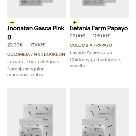
Elige opciones
Elige opciones
Jhonatan Gasca Pink
Betania Farm Papayo
29,00€
–
105,00€
B
22,00€
–
79,00€
COLOMBIA
/ PAPAYO
Lavado Anaeróbico
COLOMBIA
/ PINK BOURBON
Chirimoya, albaricoque,
Lavado , Thermal Shock
vainilla
Naranja sanguina,
arándano, azahar