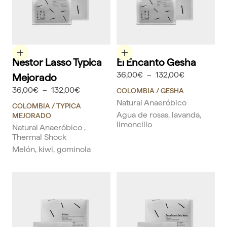
Elige opciones
Elige opciones
Nestor Lasso Typica
El Encanto Gesha
36,00€
–
132,00€
Mejorado
36,00€
–
132,00€
COLOMBIA
/ GESHA
Natural Anaeróbico
COLOMBIA
/ TYPICA
Agua de rosas, lavanda,
MEJORADO
limoncillo
Natural Anaeróbico ,
Thermal Shock
Melón, kiwi, gominola