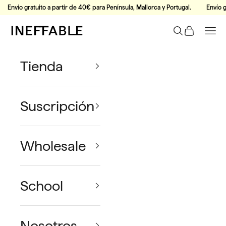
Ir al contenido
Envío gratuito a partir de 40€ para Península, Mallorca y Portugal.
Envío g
Ineffable Coffee
Buscar
Tu Carrito
Men
Tienda
Suscripción
Wholesale
School
Nosotros