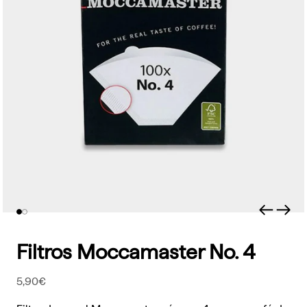
Anterior
Sigu
Ir al artículo 1
Ir al artículo 2
Filtros Moccamaster No. 4
Precio de oferta
5,90€